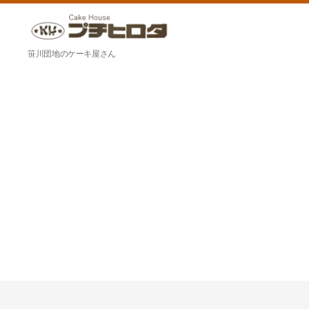
ケ
笹川団地のケーキ屋さん
ー
キ
ハ
ウ
ス
プ
チ
ヒ
ロ
タ