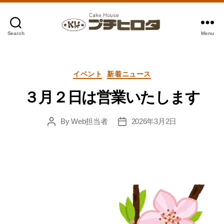
Search
Menu
ケ
ー
キ
Categories
ハ
イベント
新着ニュース
ウ
３月２日は営業いたします
ス
プ
By
Web担当者
2026年3月2日
チ
Post
Post
author
date
ヒ
ロ
タ